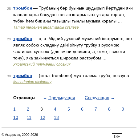
тромбон
— Трубаның бер буынын шудырып йөртүдән яки
28
клапаннарга басудан тавыш югарылыгы үзгәрә торган,
түбән һәм бик ачы тавышлы тынлы музыка коралы …
Татар теленең аңлатмалы сүзлеге
тромбон
— а, ч. Мідний духовий музичний інструмент, що
29
являє собою складену двічі зігнуту трубку з рухомою
частиною кулісою (для зміни довжини, а, отже, і висоти
тону), яка закінчується широким раструбом …
Український тлумачний словник
тромбон
— (итал. trombone) муз. голема труба, позауна …
30
Macedonian dictionary
Страницы
←
Предыдущая
Следующая
→
1
2
3
4
5
6
7
8
9
10
11
12
13
© Академик, 2000-2026
18+