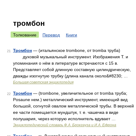
тромбон
Толкование
Перевод
Книги
Тромбон
— (итальянское trombone, от tromba труба)
21
духовой музыкальный инструмент. Изображения Т. и
упоминания о нём в литературе встречаются с 15 в.
Представляет собой длинную составную цилиндрическую,
дважды изогнутую трубку (длина канала около&#8230; …
Большая советская энциклопедия
Тромбон
— (trombone, увеличительное от tromba труба;
22
Posaune нем.) металлический инструмент, имеющий вид
большой, согнутой овалом металлической трубы. В верхней
ее части помещается мундштук, т. е. чашечка в виде
полушария, через которую исполнитель вдувает …
Энциклопедический словарь Ф.А. Брокгауза и И.А. Ефрона