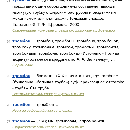
Тромбон
— м. Духовой медный музыкальный инструмент,
23
представляющий собою длинную составную, дважды
изогнутую трубку с широким раструбом и раздвижным
механизмом или клапанами. Толковый словарь
Ефремовой. Т. Ф. Ефремова. 2000 …
Современный толковый словарь русского языка Ефремовой
тромбон
— тромбон, тромбоны, тромбона, тромбонов,
24
тромбону, тромбонам, тромбон, тромбоны, тромбоном,
тромбонами, тромбоне, тромбонах (Источник: «Полная
акцентуированная парадигма по А. А. Зализняку») …
Формы слов
тромбон
— Заимств. в XIX в. из итал. яз., где trombone
25
(буквально «большая труба») суф. производное от tromba
«труба». См. труба …
Этимологический словарь русского языка
тромбон
— тромб он, а …
26
Русский орфографический словарь
тромбон
— (2 м); мн. тромбо/ны, Р. тромбо/нов …
27
Орфографический словарь русского языка